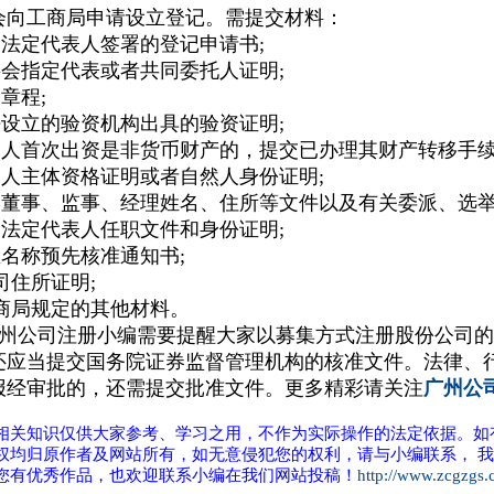
会向工商局申请设立登记。需提交材料：
司法定代表人签署的登记申请书;
事会指定代表或者共同委托人证明;
司章程;
法设立的验资机构出具的验资证明;
发起人首次出资是非货币财产的，提交已办理其财产转移手续
起人主体资格证明或者自然人身份证明;
公司董事、监事、经理姓名、住所等文件以及有关委派、选举
司法定代表人任职文件和身份证明;
业名称预先核准通知书;
公司住所证明;
工商局规定的其他材料。
州公司注册小编需要提醒大家以募集方式注册股份公司的
还应当提交国务院证券监督管理机构的核准文件。法律、
报经审批的，还需提交批准文件。更多精彩请关注
广州公
相关知识仅供大家参考、学习之用，不作为实际操作的法定依据。如
权均归原作者及网站所有，如无意侵犯您的权利，请与小编联系， 
您有优秀作品，也欢迎联系小编在我们网站投稿！
http://www.zcgzgs