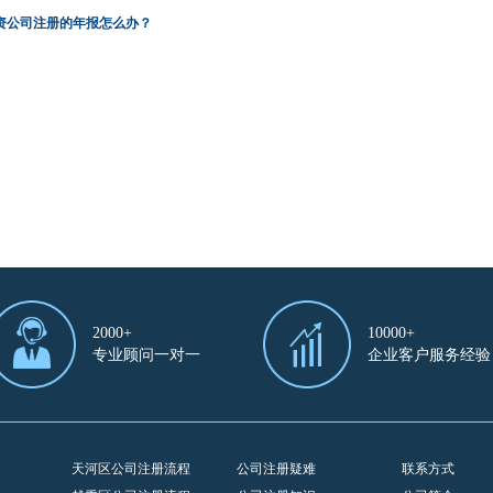
资公司注册的年报怎么办？
2000+
10000+
专业顾问一对一
企业客户服务经验
天河区公司注册流程
公司注册疑难
联系方式