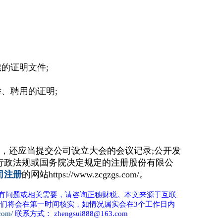
的证明文件;
、聘用的证明;
，还应当提交公司设立大会的会议记录;公开发
行政法规或国务院决定规定的注册股份有限公
司注册
的网站https://www.zcgzgs.com/。
有问题或相关需要，请咨询正穗财税。本文来源于互联
我们将会在第一时间核实，如情况属实会在3个工作日内
.com/
联系方式： zhengsui888@163.com