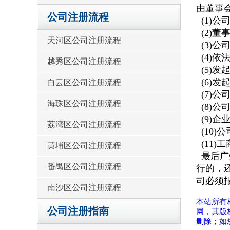
由董事
公司注册流程
(1)公
(2)董
天河区公司注册流程
(3)公
(4)依
越秀区公司注册流程
(5)
(6)发
白云区公司注册流程
(7)
海珠区公司注册流程
(8)公
(9)企
荔湾区公司注册流程
(10)
(11)
黄埔区公司注册流程
最后广
番禺区公司注册流程
行的，
司必须
南沙区公司注册流程
本站所有
公司注册指南
网，其版
删除；如