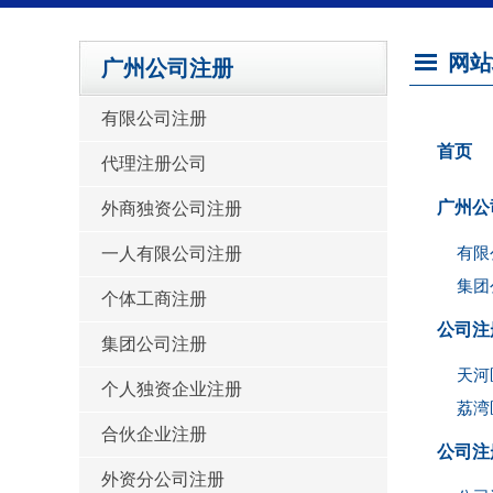
网站
广州公司注册
有限公司注册
首页
代理注册公司
广州公
外商独资公司注册
一人有限公司注册
有限
集团
个体工商注册
公司注
集团公司注册
天河
个人独资企业注册
荔湾
合伙企业注册
公司注
外资分公司注册