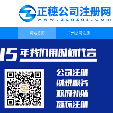
网站首页
广州公司注册