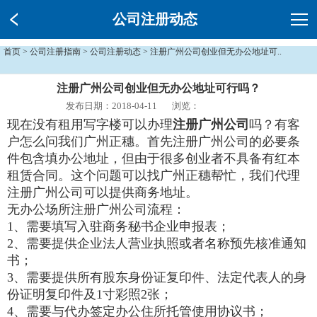
公司注册动态
首页
>
公司注册指南
>
公司注册动态
> 注册广州公司创业但无办公地址可..
注册广州公司创业但无办公地址可行吗？
发布日期：2018-04-11
浏览：
现在没有租用写字楼可以办理
注册广州公司
吗？有客
户怎么问我们广州正穗。首先注册广州公司的必要条
件包含填办公地址，但由于很多创业者不具备有红本
租赁合同。这个问题可以找广州正穗帮忙，我们代理
注册广州公司可以提供商务地址。
无办公场所注册广州公司流程：
1、需要填写入驻商务秘书企业申报表；
2、需要提供企业法人营业执照或者名称预先核准通知
书；
3、需要提供所有股东身份证复印件、法定代表人的身
份证明复印件及1寸彩照2张；
4、需要与代办签定办公住所托管使用协议书；