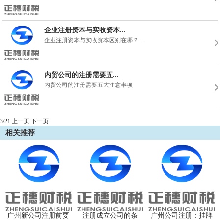
企业注册资本与实收资本...
企业注册资本与实收资本区别在哪？...
内贸公司的注册需要五...
内贸公司的注册需要五大注意事项
3/21
上一页
下一页
相关推荐
广州新公司注册前要
注册成立公司的条
广州公司注册：挂牌