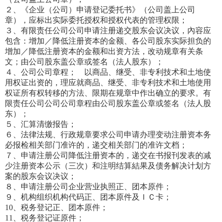
２、《企业（公司）申请登记委托书》（公司盖上公司
章），应标出实际委托授权和授权代表的管理权限；
３、有限责任公司公司申请注册递交股东会议决议，內容应
包含：增加／降低注册资本的金额、各公司股东实际担负的
增加／降低注册资本的金额和出资方法，改动规章有关条
文；由公司股东盖公章或签名（法人股东）；
４、公司公司章程； 以商品、继受、非专利技术和土地使
用权证出资的，理应就商品、继受、非专利技术和土地使用
权证所有权转移的方法、限期在规章中作出确立的要求。有
限责任公司公司公司章程由公司股东盖公章或签名（法人股
东）；
５、汇算清缴报告；
６、法律法规、行政规章要求公司申请办理变动注册资本务
必报检相关部门准许的，递交相关部门的准许文档；
７、申请注册公司降低注册资本的，递交在书报刊发表的减
少注册资本公示（三次）和注明结算結果及债务解决计划方
案的股东会议决议；
８、申请注册公司企业营业执照正、团本原件；
９、机构组织机构代码正、团本原件及ＩＣ卡；
10、税务登记正、团本原件；
11、税务登记证原件；